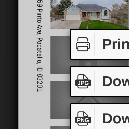
Prin
Dow
JPG
Dow
PNG