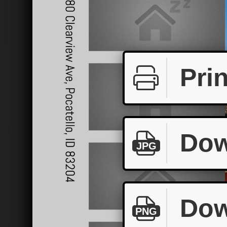
Prin
Dow
JPG
Dow
PNG