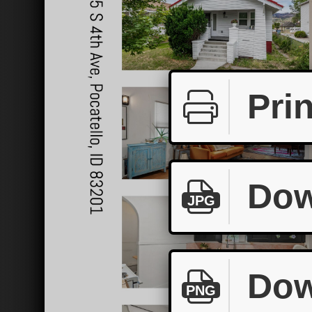
Prin
Dow
JPG
Dow
PNG